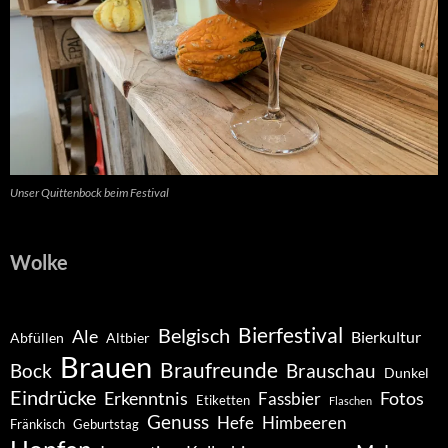
Unser Quittenbock beim Festival
Wolke
Belgisch
Bierfestival
Ale
Bierkultur
Abfüllen
Altbier
Brauen
Braufreunde
Bock
Brauschau
Dunkel
Eindrücke
Erkenntnis
Fotos
Fassbier
Etiketten
Flaschen
Genuss
Hefe
Himbeeren
Fränkisch
Geburtstag