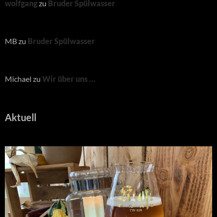
wolfgang
zu
Bruder Spülwasser
MB
zu
Bruder Spülwasser
Michael
zu
Wir über uns …
Aktuell