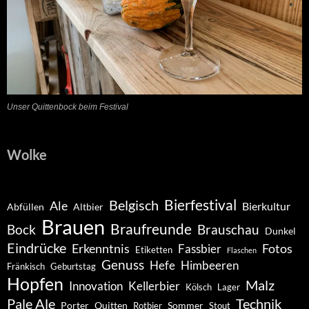
Unser Quittenbock beim Festival
Wolke
Belgisch
Bierfestival
Ale
Bierkultur
Abfüllen
Altbier
Brauen
Braufreunde
Bock
Brauschau
Dunkel
Eindrücke
Erkenntnis
Fotos
Fassbier
Etiketten
Flaschen
Genuss
Hefe
Himbeeren
Fränkisch
Geburtstag
Hopfen
Malz
Innovation
Kellerbier
Kölsch
Lager
Pale Ale
Technik
Porter
Quitten
Sommer
Rotbier
Stout