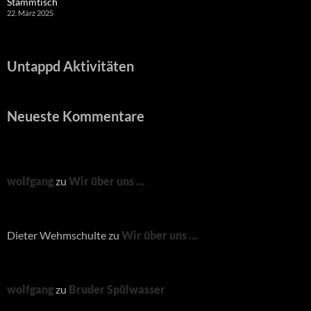
Stammtisch
22. März 2025
Untappd Aktivitäten
Neueste Kommentare
wolfgang
zu
Wir über uns …
Dieter Wehmschulte
zu
Wir über uns …
wolfgang
zu
Bruder Spülwasser