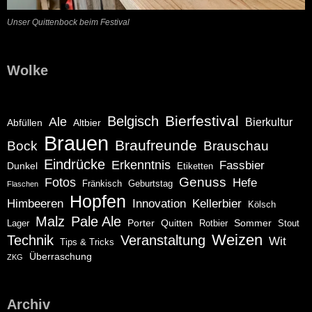
Unser Quittenbock beim Festival
Wolke
Bierfestival
Belgisch
Ale
Bierkultur
Abfüllen
Altbier
Brauen
Braufreunde
Bock
Brauschau
Eindrücke
Erkenntnis
Fassbier
Dunkel
Etiketten
Genuss
Fotos
Hefe
Fränkisch
Geburtstag
Flaschen
Hopfen
Himbeeren
Innovation
Kellerbier
Kölsch
Malz
Pale Ale
Porter
Quitten
Sommer
Lager
Rotbier
Stout
Weizen
Technik
Veranstaltung
Wit
Tips & Tricks
Überraschung
ZKG
Archiv