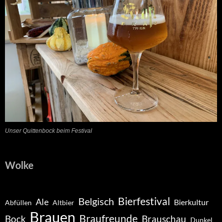
Unser Quittenbock beim Festival
Wolke
Belgisch
Bierfestival
Ale
Bierkultur
Abfüllen
Altbier
Brauen
Braufreunde
Bock
Brauschau
Dunkel