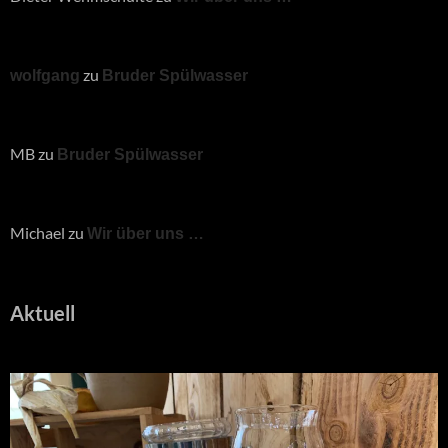
zu
wolfgang
Bruder Spülwasser
MB
zu
Bruder Spülwasser
Michael
zu
Wir über uns …
Aktuell