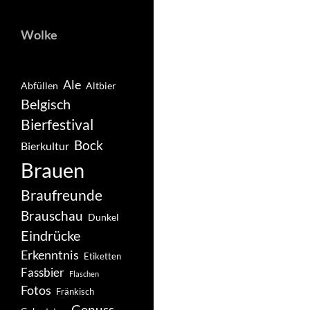
Wolke
Ale
Abfüllen
Altbier
Belgisch
Bierfestival
Bock
Bierkultur
Brauen
Braufreunde
Brauschau
Dunkel
Eindrücke
Erkenntnis
Etiketten
Fassbier
Flaschen
Fotos
Fränkisch
Genuss