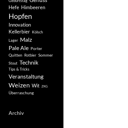
Geburtstag
Hefe
Himbeeren
Hopfen
Innovation
Kellerbier
Kölsch
Malz
Lager
Pale Ale
Porter
Quitten
Sommer
Rotbier
Technik
Stout
Tips & Tricks
Veranstaltung
Weizen
Wit
ZKG
Überraschung
Archiv