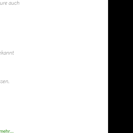
äure auch
ekannt
sen.
 mehr…