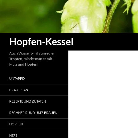
Zum
Inhalt
springen
Suchen
Hopfen-Kessel
Auch Wasser wird zum edlen
Tropfen, mischt man es mit
Malz und Hopfen!
UNTAPPD
BRAU-PLAN
REZEPTE UND ZUTATEN
RECHNER RUND UM’S BRAUEN
HOPFEN
HEFE