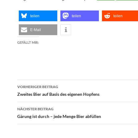
teilen
teilen
teilen
E-Mail
GEFÄLLT MIR:
Beitragsnavigation
VORHERIGER BEITRAG
Zweites Bier auf Basis des eigenen Hopfens
NÄCHSTER BEITRAG
Gärung ist durch – jede Menge Bier abfüllen