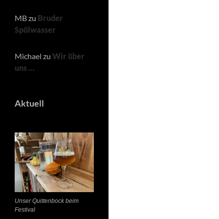
MB
zu
Bruder
Spülwasser
Michael
zu
Wir über
uns …
Aktuell
Unser Quittenbock beim
Festival