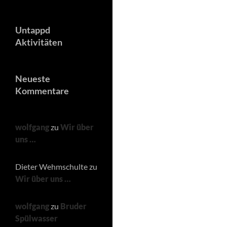
Untappd
Aktivitäten
Neueste
Kommentare
wolfgang
zu
Wir über
uns …
Dieter Wehmschulte
zu
Wir über uns …
wolfgang
zu
Bruder
Spülwasser