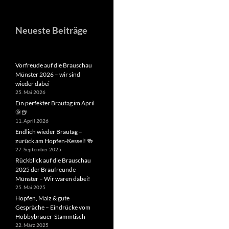
Neueste Beiträge
Vorfreude auf die Brauschau
Münster 2026 – wir sind
wieder dabei
25. Mai 2026
Ein perfekter Brautag im April
🌞🍺
11. April 2026
Endlich wieder Brautag –
zurück am Hopfen-Kessel! 🍻
27. September 2025
Rückblick auf die Brauschau
2025 der Braufreunde
Münster – Wir waren dabei!
25. Mai 2025
Hopfen, Malz & gute
Gespräche – Eindrücke vom
Hobbybrauer-Stammtisch
22. März 2025