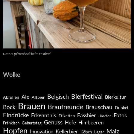
Unser Quittenbock beim Festival
Wolke
Belgisch
Bierfestival
Ale
Bierkultur
Abfüllen
Altbier
Brauen
Braufreunde
Bock
Brauschau
Dunkel
Eindrücke
Erkenntnis
Fotos
Fassbier
Etiketten
Flaschen
Genuss
Hefe
Himbeeren
Fränkisch
Geburtstag
Hopfen
Malz
Innovation
Kellerbier
Kölsch
Lager