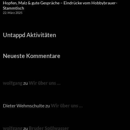
Hopfen, Malz & gute Gespräche – Eindrücke vom Hobbybrauer-
Stammtisch
22. März 2025
Untappd Aktivitäten
Neueste Kommentare
wolfgang
zu
Wir über uns …
Dieter Wehmschulte
zu
Wir über uns …
wolfgang
zu
Bruder Spülwasser