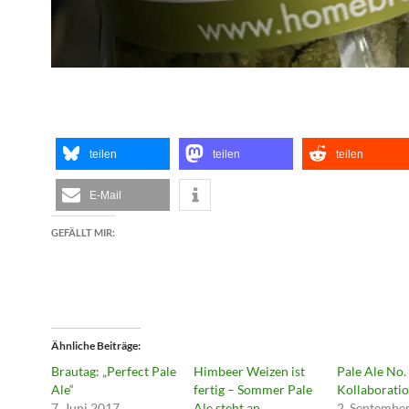
teilen
teilen
teilen
E-Mail
GEFÄLLT MIR:
Ähnliche Beiträge
Brautag: „Perfect Pale
Himbeer Weizen ist
Pale Ale No. 
Ale“
fertig – Sommer Pale
Kollaborati
7. Juni 2017
Ale steht an
2. Septembe