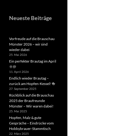
Neueste Beiträge
Vorfreude auf die Brauschau
Münster 2026 – wir sind
wieder dabei
25. Mai 2026
Ein perfekter Brautag im April
🌞🍺
11. April 2026
Endlich wieder Brautag –
zurück am Hopfen-Kessel! 🍻
27. September 2025
Rückblick auf die Brauschau
2025 der Braufreunde
Münster – Wir waren dabei!
25. Mai 2025
Hopfen, Malz & gute
Gespräche – Eindrücke vom
Hobbybrauer-Stammtisch
22. März 2025