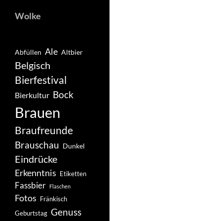
Wolke
Ale
Abfüllen
Altbier
Belgisch
Bierfestival
Bock
Bierkultur
Brauen
Braufreunde
Brauschau
Dunkel
Eindrücke
Erkenntnis
Etiketten
Fassbier
Flaschen
Fotos
Fränkisch
Genuss
Geburtstag