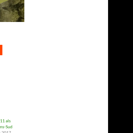
11 als
ons-Sud
r 2017