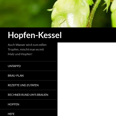
Zum
Inhalt
springen
Suchen
Hopfen-Kessel
Auch Wasser wird zum edlen
Tropfen, mischt man es mit
Malz und Hopfen!
UNTAPPD
BRAU-PLAN
REZEPTE UND ZUTATEN
RECHNER RUND UM’S BRAUEN
HOPFEN
HEFE