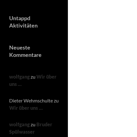
Untappd
Aktivitäten
Neueste
Kommentare
wolfgang
zu
Wir über
uns …
Dieter Wehmschulte
zu
Wir über uns …
wolfgang
zu
Bruder
Spülwasser