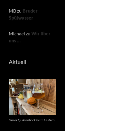
MB
zu
Bruder
Spülwasser
Michael
zu
Wir über
uns …
Aktuell
Unser Quittenbock beim Festival