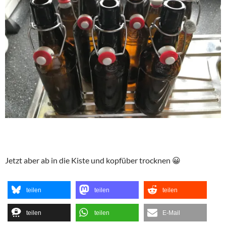
Jetzt aber ab in die Kiste und kopfüber trocknen 😀
teilen
teilen
teilen
teilen
teilen
E-Mail