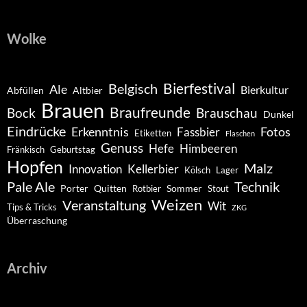
Wolke
Belgisch
Bierfestival
Ale
Bierkultur
Abfüllen
Altbier
Brauen
Braufreunde
Bock
Brauschau
Dunkel
Eindrücke
Erkenntnis
Fotos
Fassbier
Etiketten
Flaschen
Genuss
Hefe
Himbeeren
Fränkisch
Geburtstag
Hopfen
Malz
Innovation
Kellerbier
Kölsch
Lager
Pale Ale
Technik
Porter
Quitten
Sommer
Rotbier
Stout
Weizen
Veranstaltung
Wit
Tips & Tricks
ZKG
Überraschung
Archiv