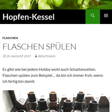
Zum
Inhalt
Suchen
Hopfen-Kessel
springen
PRIMÄR
MENÜ
FLASCHEN
FLASCHEN SPÜLEN
20. AUGUST 2017
WOLFGANG
Es gibt wie bei jedem Hobby wohl auch Schattenseiten.
Flaschen spülen zum Beispiel… da bin ich immer froh, wenn
ich fertig bin damit.