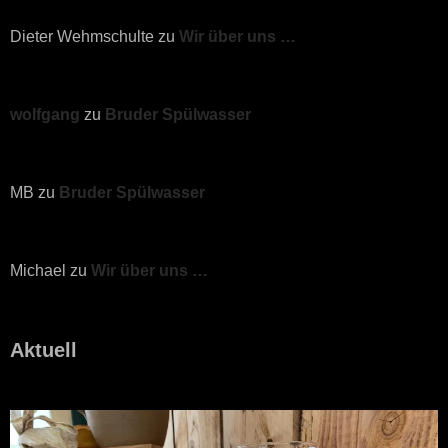
Dieter Wehmschulte
zu
Wir über uns …
wolfgang
zu
Bruder Spülwasser
MB
zu
Bruder Spülwasser
Michael
zu
Wir über uns …
Aktuell