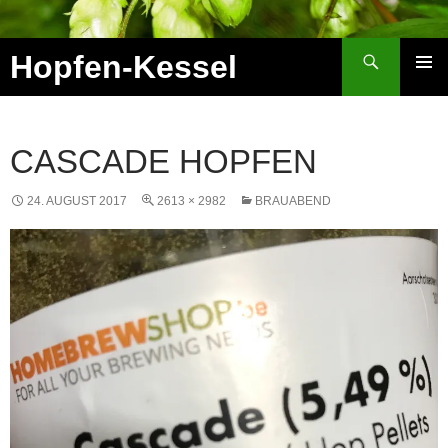
Zum
Inhalt
Suchen
Hopfen-Kessel
springen
PRIMÄR
MENÜ
CASCADE HOPFEN
24. AUGUST 2017
2613 × 2982
BRAUABEND