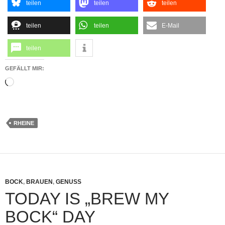
teilen
teilen
teilen
teilen
teilen
E-Mail
teilen
GEFÄLLT MIR:
Wird
geladen …
RHEINE
BOCK
,
BRAUEN
,
GENUSS
TODAY IS „BREW MY
BOCK“ DAY