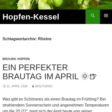
Zum
Inhalt
Suchen
Hopfen-Kessel
springen
PRIMÄR
MENÜ
Schlagwortarchiv: Rheine
BRAUEN
,
HOPFEN
EIN PERFEKTER
BRAUTAG IM APRIL 🌞🍺
11. APRIL 2026
WOLFGANG
Was gibt es Schöneres als einen Brautag im Frühling? Bei
strahlendem Sonnenschein und angenehmen Temperaturen
um die 20 /22° zeigt sich der April heute von seiner