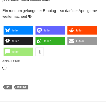
Ein rundum gelungener Brautag – so darf der April gerne
weitermachen! 🍻
teilen
teilen
teilen
teilen
teilen
E-Mail
teilen
GEFÄLLT MIR:
Wird
geladen …
IPL
RHEINE