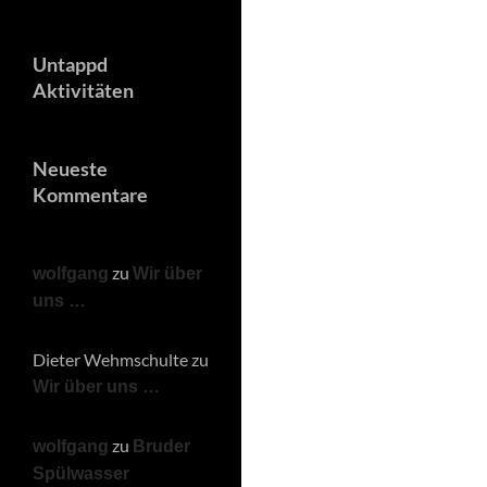
Untappd
Aktivitäten
Neueste
Kommentare
zu
wolfgang
Wir über
uns …
Dieter Wehmschulte
zu
Wir über uns …
zu
wolfgang
Bruder
Spülwasser