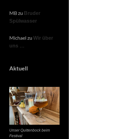
MB
zu
Bruder
Spülwasser
Michael
zu
Wir über
uns …
Aktuell
Unser Quittenbock beim
Festival