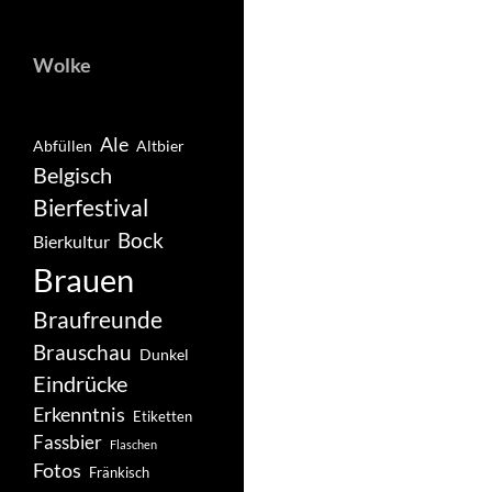
Wolke
Ale
Abfüllen
Altbier
Belgisch
Bierfestival
Bock
Bierkultur
Brauen
Braufreunde
Brauschau
Dunkel
Eindrücke
Erkenntnis
Etiketten
Fassbier
Flaschen
Fotos
Fränkisch