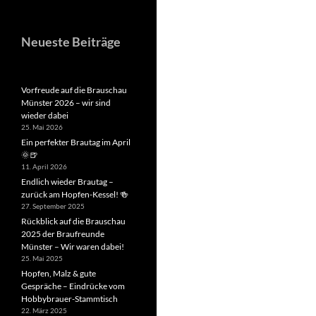
Neueste Beiträge
Vorfreude auf die Brauschau
Münster 2026 – wir sind
wieder dabei
25. Mai 2026
Ein perfekter Brautag im April
🌞🍺
11. April 2026
Endlich wieder Brautag –
zurück am Hopfen-Kessel! 🍻
27. September 2025
Rückblick auf die Brauschau
2025 der Braufreunde
Münster – Wir waren dabei!
25. Mai 2025
Hopfen, Malz & gute
Gespräche – Eindrücke vom
Hobbybrauer-Stammtisch
22. März 2025