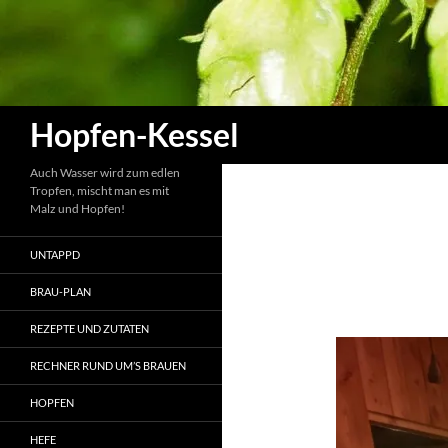
Zum
Inhalt
springen
Suchen
Hopfen-Kessel
Auch Wasser wird zum edlen
Tropfen, mischt man es mit
Malz und Hopfen!
UNTAPPD
BRAU-PLAN
REZEPTE UND ZUTATEN
RECHNER RUND UM’S BRAUEN
HOPFEN
HEFE