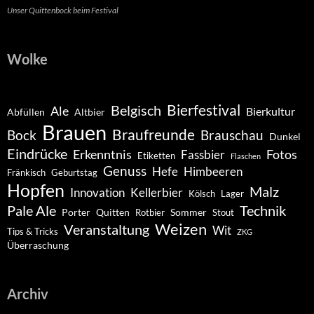
Unser Quittenbock beim Festival
Wolke
Belgisch
Bierfestival
Ale
Bierkultur
Abfüllen
Altbier
Brauen
Braufreunde
Bock
Brauschau
Dunkel
Eindrücke
Erkenntnis
Fotos
Fassbier
Etiketten
Flaschen
Genuss
Hefe
Himbeeren
Fränkisch
Geburtstag
Hopfen
Malz
Innovation
Kellerbier
Kölsch
Lager
Pale Ale
Technik
Porter
Quitten
Sommer
Rotbier
Stout
Weizen
Veranstaltung
Wit
Tips & Tricks
ZKG
Überraschung
Archiv