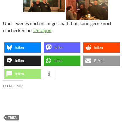
Und – wer es noch nicht geschafft hat, kann gerne noch
einchecken bei
Untappd
.
teilen
teilen
teilen
teilen
teilen
E-Mail
teilen
GEFÄLLT MIR:
TRIER