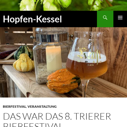
Zum
Inhalt
Suchen
Hopfen-Kessel
springen
PRIMÄR
MENÜ
BIERFESTIVAL
,
VERANSTALTUNG
DAS WAR DAS 8. TRIERER
BIERFESTIVAL