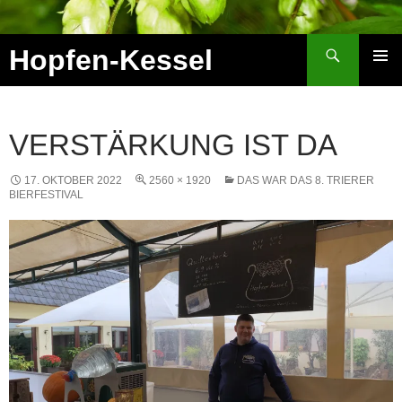
Zum
Inhalt
Suchen
Hopfen-Kessel
springen
PRIMÄR
MENÜ
VERSTÄRKUNG IST DA
17. OKTOBER 2022
2560 × 1920
DAS WAR DAS 8. TRIERER
BIERFESTIVAL