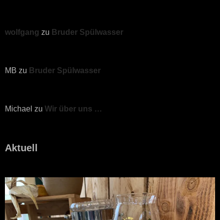
wolfgang
zu
Bruder Spülwasser
MB
zu
Bruder Spülwasser
Michael
zu
Wir über uns …
Aktuell