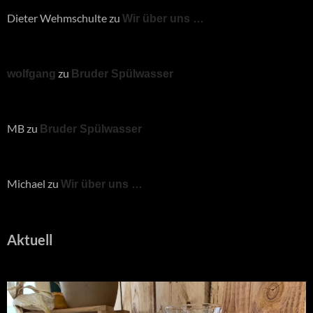
Dieter Wehmschulte
zu
Wir über uns …
zu
wolfgang
Bruder Spülwasser
MB
zu
Bruder Spülwasser
Michael
zu
Wir über uns …
Aktuell