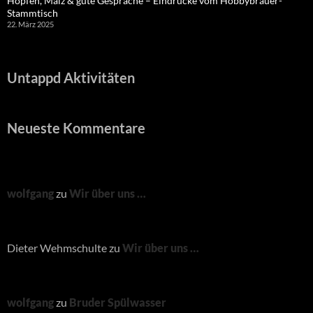
Hopfen, Malz & gute Gespräche – Eindrücke vom Hobbybrauer-
Stammtisch
22. März 2025
Untappd Aktivitäten
Neueste Kommentare
wolfgang
zu
Wir über uns …
Dieter Wehmschulte
zu
Wir über uns …
wolfgang
zu
Bruder Spülwasser