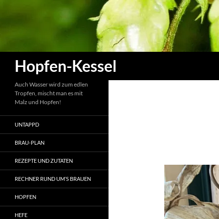
Zum
Inhalt
springen
Suchen
Hopfen-Kessel
Auch Wasser wird zum edlen
Tropfen, mischt man es mit
Malz und Hopfen!
UNTAPPD
BRAU-PLAN
REZEPTE UND ZUTATEN
RECHNER RUND UM’S BRAUEN
HOPFEN
HEFE