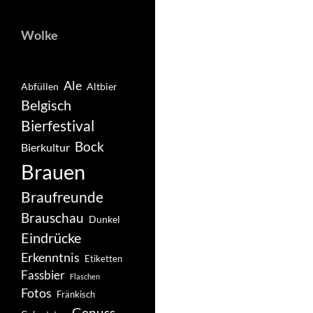
Wolke
Ale
Abfüllen
Altbier
Belgisch
Bierfestival
Bock
Bierkultur
Brauen
Braufreunde
Brauschau
Dunkel
Eindrücke
Erkenntnis
Etiketten
Fassbier
Flaschen
Fotos
Fränkisch
Genuss