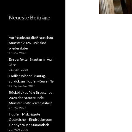
Neueste Beiträge
Vorfreude auf die Brauschau
Münster 2026 – wir sind
wieder dabei
25. Mai 2026
Ein perfekter Brautag im April
🌞🍺
11. April 2026
Endlich wieder Brautag –
zurück am Hopfen-Kessel! 🍻
27. September 2025
Rückblick auf die Brauschau
2025 der Braufreunde
Münster – Wir waren dabei!
25. Mai 2025
Hopfen, Malz & gute
Gespräche – Eindrücke vom
Hobbybrauer-Stammtisch
22. März 2025