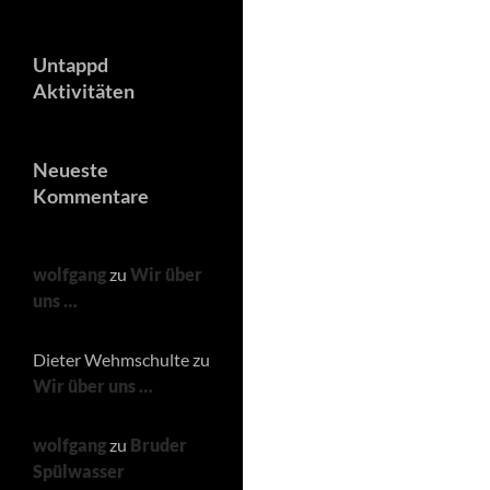
Untappd
Aktivitäten
Neueste
Kommentare
wolfgang
zu
Wir über
uns …
Dieter Wehmschulte
zu
Wir über uns …
wolfgang
zu
Bruder
Spülwasser