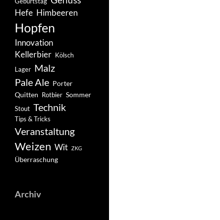
Geburtstag
Hefe
Himbeeren
Hopfen
Innovation
Kellerbier
Kölsch
Malz
Lager
Pale Ale
Porter
Quitten
Sommer
Rotbier
Technik
Stout
Tips & Tricks
Veranstaltung
Weizen
Wit
ZKG
Überraschung
Archiv