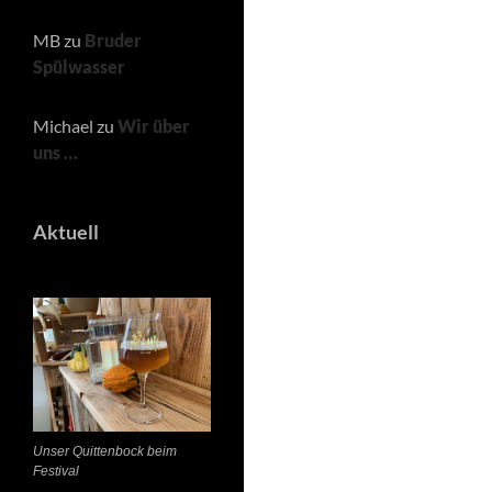
MB
zu
Bruder
Spülwasser
Michael
zu
Wir über
uns …
Aktuell
Unser Quittenbock beim
Festival