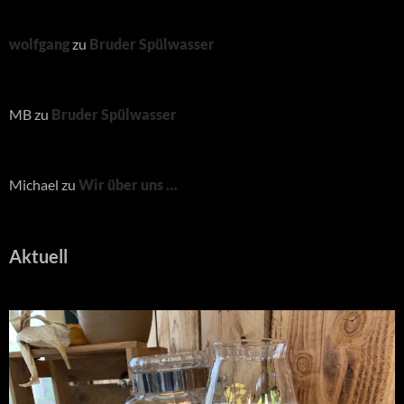
wolfgang
zu
Bruder Spülwasser
MB
zu
Bruder Spülwasser
Michael
zu
Wir über uns …
Aktuell