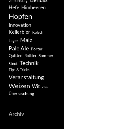
Geburtstag
Hefe
Himbeeren
Hopfen
Innovation
Kellerbier
Kölsch
Malz
Lager
Pale Ale
Porter
Quitten
Sommer
Rotbier
Technik
Stout
Tips & Tricks
Veranstaltung
Weizen
Wit
ZKG
Überraschung
Archiv