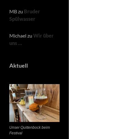
MB
zu
Bruder
Spülwasser
Michael
zu
Wir über
uns …
Aktuell
Unser Quittenbock beim
Festival