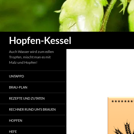
Zum
Inhalt
springen
Suchen
Hopfen-Kessel
Auch Wasser wird zum edlen
Tropfen, mischt man es mit
Malz und Hopfen!
UNTAPPD
BRAU-PLAN
REZEPTE UND ZUTATEN
RECHNER RUND UM’S BRAUEN
HOPFEN
HEFE