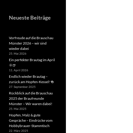
Neueste Beiträge
Vorfreude auf die Brauschau
Münster 2026 – wir sind
wieder dabei
25. Mai 2026
Ein perfekter Brautag im April
🌞🍺
11. April 2026
Endlich wieder Brautag –
zurück am Hopfen-Kessel! 🍻
27. September 2025
Rückblick auf die Brauschau
2025 der Braufreunde
Münster – Wir waren dabei!
25. Mai 2025
Hopfen, Malz & gute
Gespräche – Eindrücke vom
Hobbybrauer-Stammtisch
22. März 2025