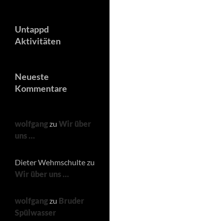
Untappd
Aktivitäten
Neueste
Kommentare
wolfgang
zu
Wir über
uns …
Dieter Wehmschulte
zu
Wir über uns …
wolfgang
zu
Bruder
Spülwasser