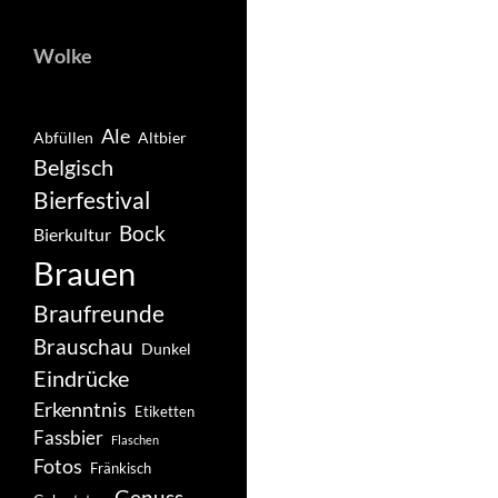
Wolke
Ale
Abfüllen
Altbier
Belgisch
Bierfestival
Bock
Bierkultur
Brauen
Braufreunde
Brauschau
Dunkel
Eindrücke
Erkenntnis
Etiketten
Fassbier
Flaschen
Fotos
Fränkisch
Genuss