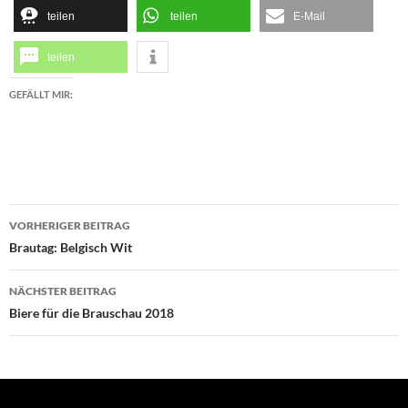
teilen
teilen
E-Mail
teilen
GEFÄLLT MIR:
Beitragsnavigation
VORHERIGER BEITRAG
Brautag: Belgisch Wit
NÄCHSTER BEITRAG
Biere für die Brauschau 2018