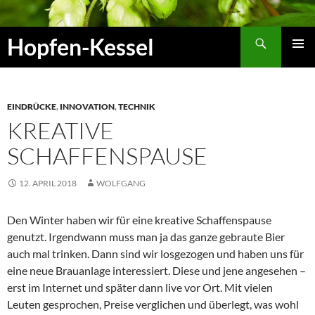
Zum
Inhalt
Suchen
Hopfen-Kessel
springen
PRIMÄR
MENÜ
EINDRÜCKE
,
INNOVATION
,
TECHNIK
KREATIVE
SCHAFFENSPAUSE
12. APRIL 2018
WOLFGANG
Den Winter haben wir für eine kreative Schaffenspause
genutzt. Irgendwann muss man ja das ganze gebraute Bier
auch mal trinken. Dann sind wir losgezogen und haben uns für
eine neue Brauanlage interessiert. Diese und jene angesehen –
erst im Internet und später dann live vor Ort. Mit vielen
Leuten gesprochen, Preise verglichen und überlegt, was wohl