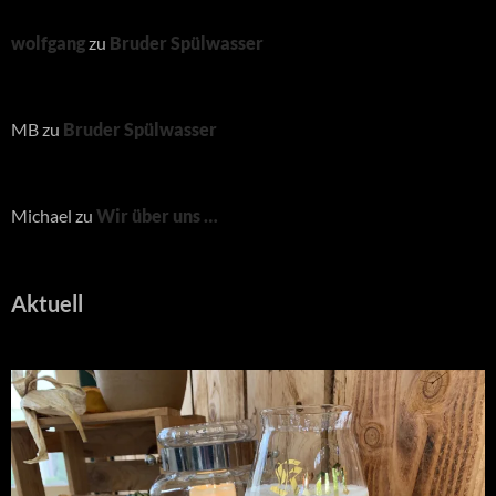
wolfgang
zu
Bruder Spülwasser
MB
zu
Bruder Spülwasser
Michael
zu
Wir über uns …
Aktuell