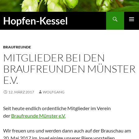
Zum
Inhalt
Suchen
Hopfen-Kessel
springen
PRIMÄR
MENÜ
BRAUFREUNDE
MITGLIEDER BEI DEN
BRAUFREUNDEN MÜNSTER
E.V.
12. MÄRZ 2017
WOLFGANG
Seit heute endlich ordentliche Mitglieder im Verein
der
Braufreunde Münster e.V.
Wir freuen uns und werden dann auch auf der Brauschau am
20. Mai 2017 im Jovel einige unserer Biere vorstellen.