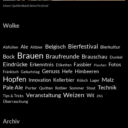
Unser Quittenbock beim Festival
Wolke
Belgisch
Bierfestival
Ale
Bierkultur
Abfüllen
Altbier
Brauen
Braufreunde
Bock
Brauschau
Dunkel
Eindrücke
Erkenntnis
Fotos
Fassbier
Etiketten
Flaschen
Genuss
Hefe
Himbeeren
Fränkisch
Geburtstag
Hopfen
Malz
Innovation
Kellerbier
Kölsch
Lager
Pale Ale
Technik
Porter
Quitten
Sommer
Rotbier
Stout
Weizen
Veranstaltung
Wit
Tips & Tricks
ZKG
Überraschung
Archiv