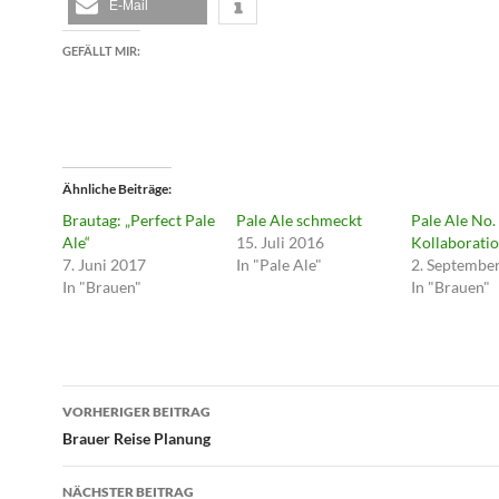
E-Mail
GEFÄLLT MIR:
Ähnliche Beiträge
Brautag: „Perfect Pale
Pale Ale schmeckt
Pale Ale No. 
Ale“
15. Juli 2016
Kollaborati
7. Juni 2017
In "Pale Ale"
2. Septembe
In "Brauen"
In "Brauen"
Beitragsnavigation
VORHERIGER BEITRAG
Brauer Reise Planung
NÄCHSTER BEITRAG