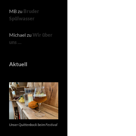
MB
zu
Bruder
Spülwasser
Michael
zu
Wir über
uns …
Aktuell
Unser Quittenbock beim Festival