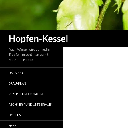
Zum
Inhalt
springen
Suchen
Hopfen-Kessel
Auch Wasser wird zum edlen
Tropfen, mischt man es mit
Malz und Hopfen!
UNTAPPD
BRAU-PLAN
REZEPTE UND ZUTATEN
RECHNER RUND UM’S BRAUEN
HOPFEN
HEFE