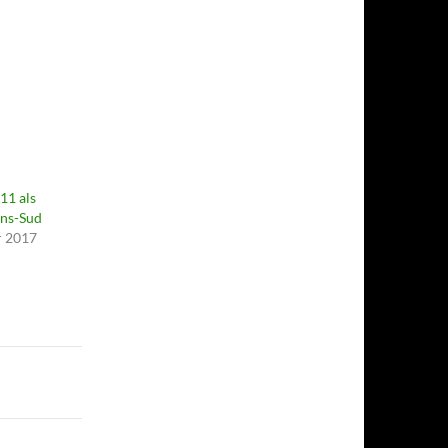
11 als
ons-Sud
r 2017