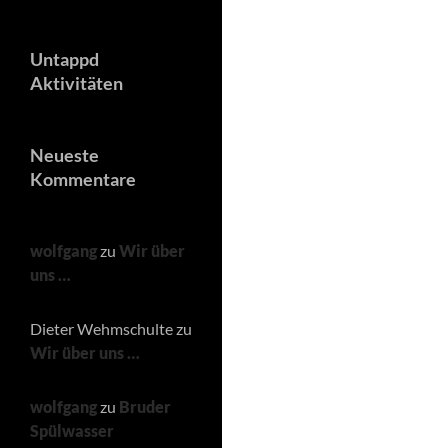
Untappd
Aktivitäten
Neueste
Kommentare
wolfgang
zu
Wir über
uns …
Dieter Wehmschulte
zu
Wir über uns …
wolfgang
zu
Bruder
Spülwasser