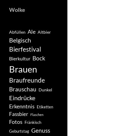
Wolke
Ale
Abfüllen
Altbier
Belgisch
Bierfestival
Bock
Bierkultur
Brauen
Braufreunde
Brauschau
Dunkel
Eindrücke
Erkenntnis
Etiketten
Fassbier
Flaschen
Fotos
Fränkisch
Genuss
Geburtstag