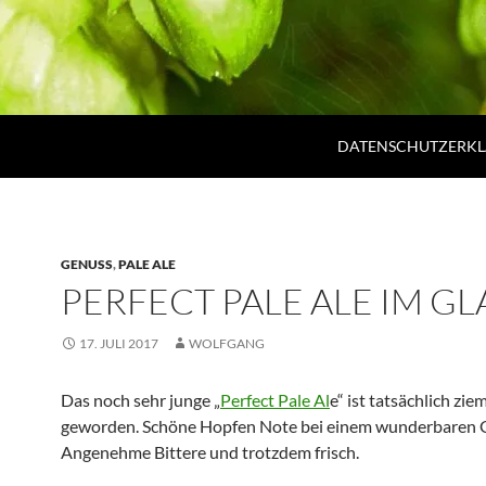
DATENSCHUTZERK
GENUSS
,
PALE ALE
PERFECT PALE ALE IM GL
17. JULI 2017
WOLFGANG
Das noch sehr junge „
Perfect Pale Al
e“ ist tatsächlich zie
geworden. Schöne Hopfen Note bei einem wunderbaren 
Angenehme Bittere und trotzdem frisch.