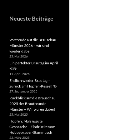
Neueste Beiträge
Vorfreude auf die Brauschau
Münster 2026 – wir sind
wieder dabei
25. Mai 2026
Ein perfekter Brautag im April
🌞🍺
11. April 2026
Endlich wieder Brautag –
zurück am Hopfen-Kessel! 🍻
27. September 2025
Rückblick auf die Brauschau
2025 der Braufreunde
Münster – Wir waren dabei!
25. Mai 2025
Hopfen, Malz & gute
Gespräche – Eindrücke vom
Hobbybrauer-Stammtisch
22. März 2025