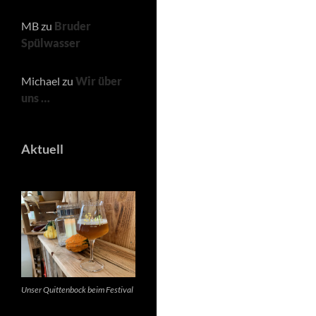
MB
zu
Bruder
Spülwasser
Michael
zu
Wir über
uns …
Aktuell
Unser Quittenbock beim Festival