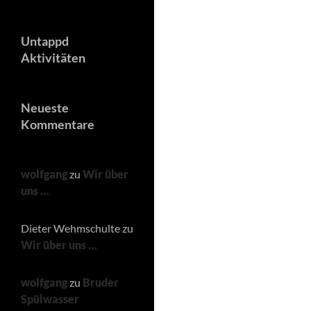
Untappd
Aktivitäten
Neueste
Kommentare
wolfgang
zu
Wir über
uns …
Dieter Wehmschulte
zu
Wir über uns …
wolfgang
zu
Bruder
Spülwasser