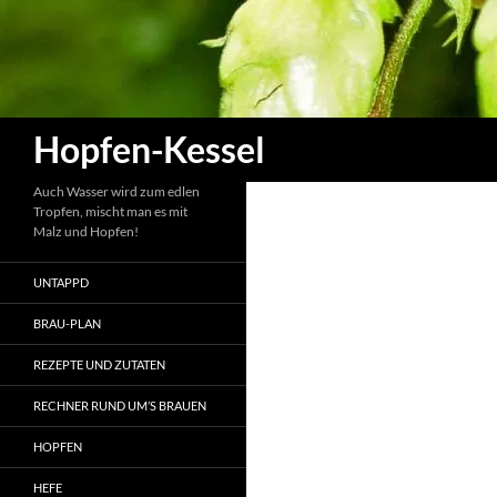
Zum
Inhalt
springen
Suchen
Hopfen-Kessel
Auch Wasser wird zum edlen
Tropfen, mischt man es mit
Malz und Hopfen!
UNTAPPD
BRAU-PLAN
REZEPTE UND ZUTATEN
RECHNER RUND UM’S BRAUEN
HOPFEN
HEFE