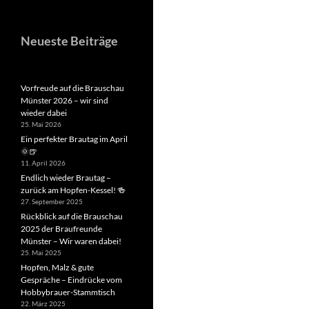
Neueste Beiträge
Vorfreude auf die Brauschau
Münster 2026 – wir sind
wieder dabei
25. Mai 2026
Ein perfekter Brautag im April
🌞🍺
11. April 2026
Endlich wieder Brautag –
zurück am Hopfen-Kessel! 🍻
27. September 2025
Rückblick auf die Brauschau
2025 der Braufreunde
Münster – Wir waren dabei!
25. Mai 2025
Hopfen, Malz & gute
Gespräche – Eindrücke vom
Hobbybrauer-Stammtisch
22. März 2025