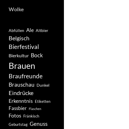
Wolke
Ale
Abfüllen
Altbier
Belgisch
Bierfestival
Bock
Bierkultur
Brauen
Braufreunde
Brauschau
Dunkel
Eindrücke
Erkenntnis
Etiketten
Fassbier
Flaschen
Fotos
Fränkisch
Genuss
Geburtstag