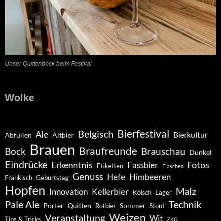
Unser Quittenbock beim Festival
Wolke
Belgisch
Bierfestival
Ale
Bierkultur
Abfüllen
Altbier
Brauen
Braufreunde
Bock
Brauschau
Dunkel
Eindrücke
Erkenntnis
Fotos
Fassbier
Etiketten
Flaschen
Genuss
Hefe
Himbeeren
Fränkisch
Geburtstag
Hopfen
Malz
Innovation
Kellerbier
Kölsch
Lager
Pale Ale
Technik
Porter
Quitten
Sommer
Rotbier
Stout
Weizen
Veranstaltung
Wit
Tips & Tricks
ZKG