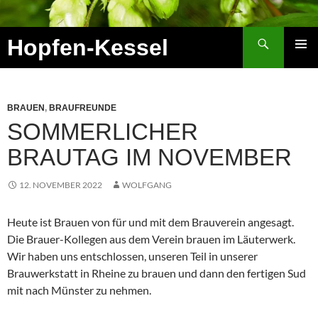
Zum
Inhalt
Suchen
Hopfen-Kessel
springen
PRIMÄR
MENÜ
BRAUEN
,
BRAUFREUNDE
SOMMERLICHER
BRAUTAG IM NOVEMBER
12. NOVEMBER 2022
WOLFGANG
Heute ist Brauen von für und mit dem Brauverein angesagt.
Die Brauer-Kollegen aus dem Verein brauen im Läuterwerk.
Wir haben uns entschlossen, unseren Teil in unserer
Brauwerkstatt in Rheine zu brauen und dann den fertigen Sud
mit nach Münster zu nehmen.