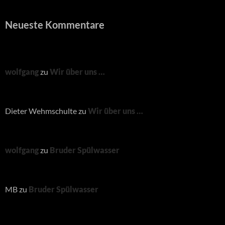
Neueste Kommentare
wolfgang
zu
Wir über uns …
Dieter Wehmschulte
zu
Wir über uns …
wolfgang
zu
Bruder Spülwasser
MB
zu
Bruder Spülwasser