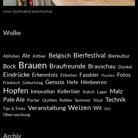
Unser Quittenbock beim Festival
Wolke
Belgisch
Bierfestival
Ale
Bierkultur
Abfüllen
Altbier
Brauen
Braufreunde
Bock
Brauschau
Dunkel
Eindrücke
Erkenntnis
Fotos
Fassbier
Etiketten
Flaschen
Genuss
Hefe
Himbeeren
Fränkisch
Geburtstag
Hopfen
Malz
Innovation
Kellerbier
Kölsch
Lager
Pale Ale
Technik
Porter
Quitten
Sommer
Rotbier
Stout
Weizen
Veranstaltung
Wit
Tips & Tricks
ZKG
Überraschung
Archiv