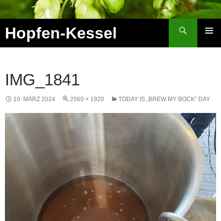
Zum
Inhalt
Suchen
Hopfen-Kessel
springen
PRIMÄR
MENÜ
IMG_1841
10. MÄRZ 2024
2560 × 1920
TODAY IS „BREW MY BOCK“ DAY