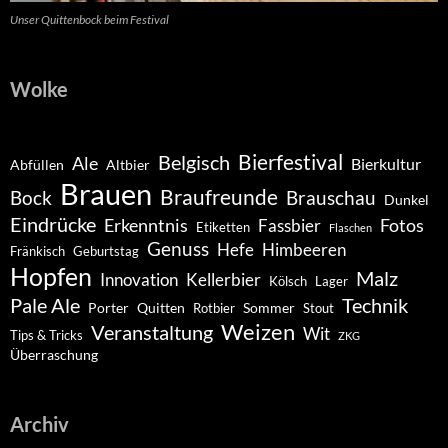
Unser Quittenbock beim Festival
Wolke
Belgisch
Bierfestival
Ale
Bierkultur
Abfüllen
Altbier
Brauen
Braufreunde
Bock
Brauschau
Dunkel
Eindrücke
Erkenntnis
Fotos
Fassbier
Etiketten
Flaschen
Genuss
Hefe
Himbeeren
Fränkisch
Geburtstag
Hopfen
Malz
Innovation
Kellerbier
Kölsch
Lager
Pale Ale
Technik
Porter
Quitten
Sommer
Rotbier
Stout
Weizen
Veranstaltung
Wit
Tips & Tricks
ZKG
Überraschung
Archiv