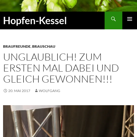
Zum
Inhalt
Suchen
Hopfen-Kessel
springen
PRIMÄR
MENÜ
BRAUFREUNDE
,
BRAUSCHAU
UNGLAUBLICH! ZUM
ERSTEN MAL DABEI UND
GLEICH GEWONNEN!!!
20. MAI 2017
WOLFGANG