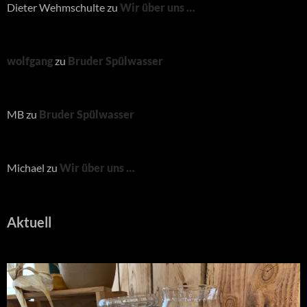
Dieter Wehmschulte
zu
Wir über uns …
wolfgang
zu
Bruder Spülwasser
MB
zu
Bruder Spülwasser
Michael
zu
Wir über uns …
Aktuell