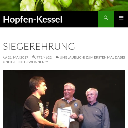
Zum
Inhalt
Suchen
Hopfen-Kessel
springen
PRIMÄR
MENÜ
SIEGEREHRUNG
21. MAI 2017
771 × 622
UNGLAUBLICH! ZUM ERSTEN MAL DABEI
UND GLEICH GEWONNEN!!!