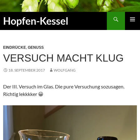
Zum
Inhalt
Suchen
Hopfen-Kessel
springen
PRIMÄR
MENÜ
EINDRÜCKE
,
GENUSS
VERSUCH MACHT KLUG
18. SEPTEMBER 2017
WOLFGANG
Der III. Versuch im Glas. Die pure Versuchung sozusagen.
Richtig lekkkker 😀