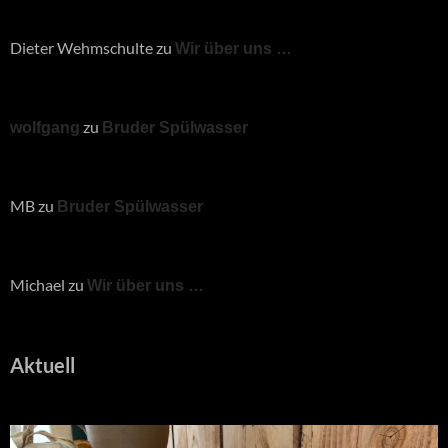
Dieter Wehmschulte
zu
Wir über uns …
zu
wolfgang
Bruder Spülwasser
MB
zu
Bruder Spülwasser
Michael
zu
Wir über uns …
Aktuell