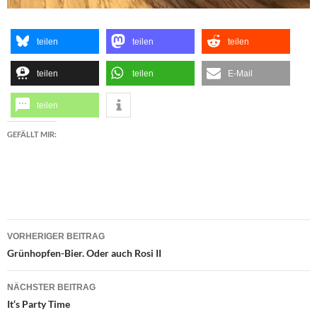
teilen
teilen
teilen
teilen
teilen
E-Mail
teilen
GEFÄLLT MIR:
Beitragsnavigation
VORHERIGER BEITRAG
Grünhopfen-Bier. Oder auch Rosi II
NÄCHSTER BEITRAG
It‘s Party Time