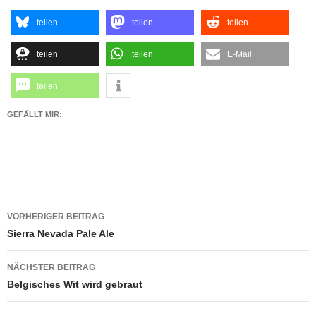
teilen
teilen
teilen
teilen
teilen
E-Mail
teilen
GEFÄLLT MIR:
Beitragsnavigation
VORHERIGER BEITRAG
Sierra Nevada Pale Ale
NÄCHSTER BEITRAG
Belgisches Wit wird gebraut