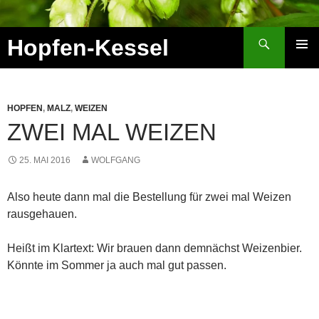
Zum
Inhalt
Suchen
Hopfen-Kessel
springen
PRIMÄR
MENÜ
HOPFEN
,
MALZ
,
WEIZEN
ZWEI MAL WEIZEN
25. MAI 2016
WOLFGANG
Also heute dann mal die Bestellung für zwei mal Weizen
rausgehauen.
Heißt im Klartext: Wir brauen dann demnächst Weizenbier.
Könnte im Sommer ja auch mal gut passen.