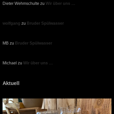
Dieter Wehmschulte
zu
Wir über uns …
wolfgang
zu
Bruder Spülwasser
MB
zu
Bruder Spülwasser
Michael
zu
Wir über uns …
Aktuell