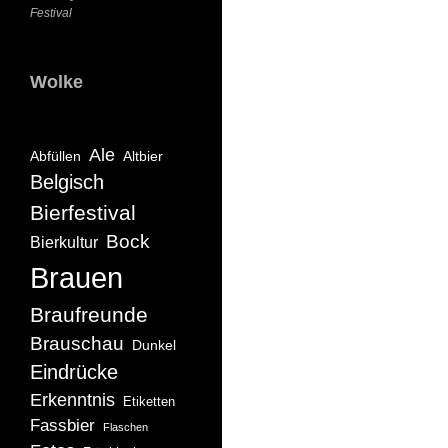
Festival
Wolke
Ale
Abfüllen
Altbier
Belgisch
Bierfestival
Bock
Bierkultur
Brauen
Braufreunde
Brauschau
Dunkel
Eindrücke
Erkenntnis
Etiketten
Fassbier
Flaschen