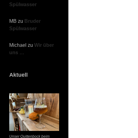
Spülwasser
MB
zu
Bruder
Spülwasser
Michael
zu
Wir über
uns …
Aktuell
Unser Quittenbock beim