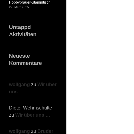
Hobbybrauer-Stammtisch
22. März 2025
Untappd
Aktivitäten
Neueste
Kommentare
wolfgang
zu
Wir über
uns …
Dieter Wehmschulte
zu
Wir über uns …
wolfgang
zu
Bruder