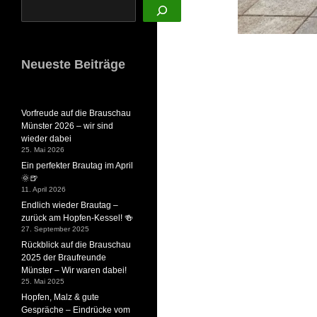
Neueste Beiträge
Vorfreude auf die Brauschau
Münster 2026 – wir sind
wieder dabei
25. Mai 2026
Ein perfekter Brautag im April
🌞🍺
11. April 2026
Endlich wieder Brautag –
zurück am Hopfen-Kessel! 🍻
27. September 2025
Rückblick auf die Brauschau
2025 der Braufreunde
Münster – Wir waren dabei!
25. Mai 2025
Hopfen, Malz & gute
Gespräche – Eindrücke vom