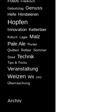
Fotos
Fränkisch
Genuss
Geburtstag
Hefe
Himbeeren
Hopfen
Innovation
Kellerbier
Malz
Kölsch
Lager
Pale Ale
Porter
Quitten
Sommer
Rotbier
Technik
Stout
Tips & Tricks
Veranstaltung
Weizen
Wit
ZKG
Überraschung
Archiv