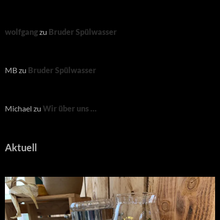
wolfgang
zu
Bruder Spülwasser
MB
zu
Bruder Spülwasser
Michael
zu
Wir über uns …
Aktuell